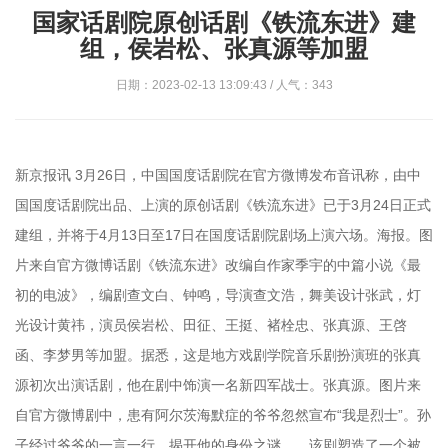
国家话剧院原创话剧《铁流东进》建
组，侯岩松、张真源等加盟
日期：2023-02-13 13:09:43 / 人气：343
新京报讯 3月26日，中国国度话剧院在官方微博发布音讯称，由中
国国度话剧院出品、上演的原创话剧《铁流东进》已于3月24日正式
建组，并将于4月13日至17日在国度话剧院剧场上演六场。海报。图
片来自官方微博话剧《铁流东进》改编自作家季宇的中篇小说《最
初的电波》，编剧查文白、钟鸣，导演查文浩，舞美设计张武，灯
光设计黄祎，演员侯岩松、田征、王挺、褚栓忠、张真源、王啓
函、李梦男等加盟。据悉，这是地方戏剧学院音乐剧扮演班的张真
源初次出演话剧，他在剧中饰演一名新四军战士。张真源。图片来
自官方微博剧中，患有阿尔茨海默症的爷爷忽然宣布“我是烈士”。孙
子经过爷爷的一言一行，揭开他的身份之谜……该剧塑造了一个被